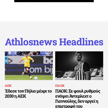
Athlosnews Headlines
ΑΕΚ
ΠΑΟΚ
Έδεσε τον Πήλιο μέχρι το
ΠΑΟΚ: Σε φουλ ρυθμούς
2030 η ΑΕΚ
ενόψει Άντερλεχτ ο
Γιαννούλης, δεν αργεί η
επιστροφή του