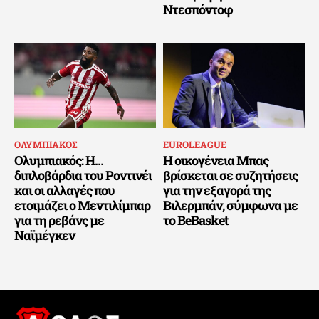
Ντεσπόντοφ
ΟΛΥΜΠΙΑΚΟΣ
EUROLEAGUE
Ολυμπιακός: Η…
Η οικογένεια Μπας
διπλοβάρδια του Ροντινέι
βρίσκεται σε συζητήσεις
και οι αλλαγές που
για την εξαγορά της
ετοιμάζει ο Μεντιλίμπαρ
Βιλερμπάν, σύμφωνα με
για τη ρεβάνς με
το BeBasket
Ναϊμέγκεν