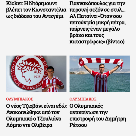
Kicker: Η Ντόρτμουντ
Γιαννακόπουλος για την
βλέπει τον Κωνσταντέλια
περσινή σεζόν σε στυλ…
ως διάδοχο του Αντεγέμι
Αλ Πατσίνο: «Όταν σου
πετούν μία μικρή πέτρα,
παίρνεις έναν μεγάλο
βράχο και τους
καταστρέφεις» (βίντεο)
ΟΛΥΜΠΙΑΚΟΣ
ΟΛΥΜΠΙΑΚΟΣ
Ο νέος Τζιοβάνι είναι εδώ:
Ο Ολυμπιακός
Ανακοινώθηκε από τον
ανακοίνωσε την
Ολυμπιακό ο Τζουλιάνο
επιστροφή του Δημήτρη
Λόμπο ντε Ολιβέιρα
Ρέτσου