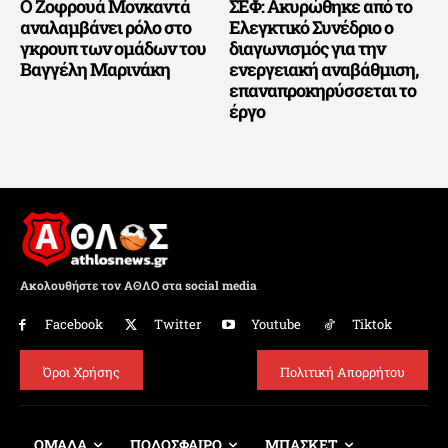
Ο Ζοφρουά Μονκαντά
ΣΕΦ: Ακυρώθηκε από το
αναλαμβάνει ρόλο στο
Ελεγκτικό Συνέδριο ο
γκρουπ των ομάδων του
διαγωνισμός για την
Βαγγέλη Μαρινάκη
ενεργειακή αναβάθμιση,
επαναπροκηρύσσεται το
έργο
Ακολουθήστε τον ΑΘΛΟ στα social media
Facebook
Twitter
Youtube
Tiktok
Όροι Χρήσης
Πολιτική Απορρήτου
ΟΜΑΔΑ
ΠΟΔΟΣΦΑΙΡΟ
ΜΠΑΣΚΕΤ