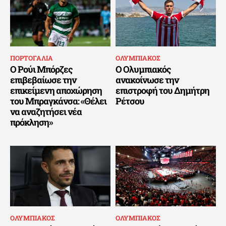
ΠΟΡΤΟΓΑΛΙΑ
ΟΛΥΜΠΙΑΚΟΣ
Ο Ρούι Μπόρζες
Ο Ολυμπιακός
επιβεβαίωσε την
ανακοίνωσε την
επικείμενη αποχώρηση
επιστροφή του Δημήτρη
του Μπραγκάνσα: «Θέλει
Ρέτσου
να αναζητήσει νέα
πρόκληση»
ΟΛΥΜΠΙΑΚΟΣ
ΟΛΥΜΠΙΑΚΟΣ