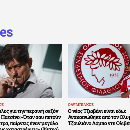
es
ΟΣ
ΟΛΥΜΠΙΑΚΟΣ
λος για την περσινή σεζόν
Ο νέος Τζιοβάνι είναι εδώ:
 Πατσίνο: «Όταν σου πετούν
Ανακοινώθηκε από τον Ολυ
έτρα, παίρνεις έναν μεγάλο
Τζουλιάνο Λόμπο ντε Ολιβέ
ους καταστρέφεις» (βίντεο)