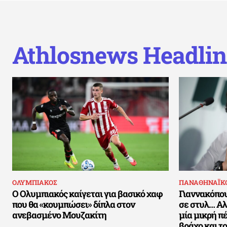
Athlosnews Headlin
ΟΛΥΜΠΙΑΚΟΣ
ΠΑΝΑΘΗΝΑΪΚ
Ο Ολυμπιακός καίγεται για βασικό χαφ
Γιαννακόπου
που θα «κουμπώσει» δίπλα στον
σε στυλ… Αλ
ανεβασμένο Μουζακίτη
μία μικρή π
βράχο και τ