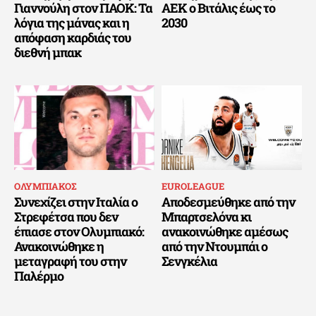
Γιαννούλη στον ΠΑΟΚ: Τα
ΑΕΚ ο Βιτάλις έως το
λόγια της μάνας και η
2030
απόφαση καρδιάς του
διεθνή μπακ
ΟΛΥΜΠΙΑΚΟΣ
EUROLEAGUE
Συνεχίζει στην Ιταλία ο
Αποδεσμεύθηκε από την
Στρεφέτσα που δεν
Μπαρτσελόνα κι
έπιασε στον Ολυμπιακό:
ανακοινώθηκε αμέσως
Ανακοινώθηκε η
από την Ντουμπάι ο
μεταγραφή του στην
Σενγκέλια
Παλέρμο