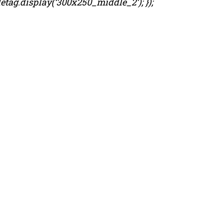
etag.display(‘300x250_middle_2’); });