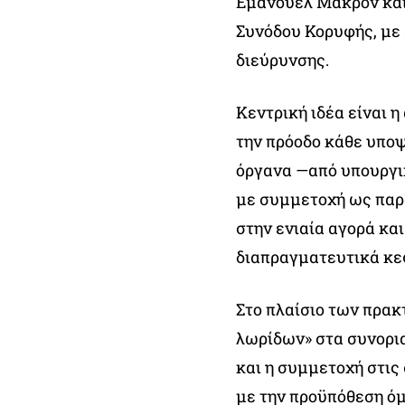
Εμανουέλ Μακρόν και
Συνόδου Κορυφής, με 
διεύρυνσης.
Κεντρική ιδέα είναι 
την πρόοδο κάθε υπο
όργανα —από υπουργι
με συμμετοχή ως παρ
στην ενιαία αγορά κα
διαπραγματευτικά κεφ
Στο πλαίσιο των πρακ
λωρίδων» στα συνορι
και η συμμετοχή στις
με την προϋπόθεση όμ