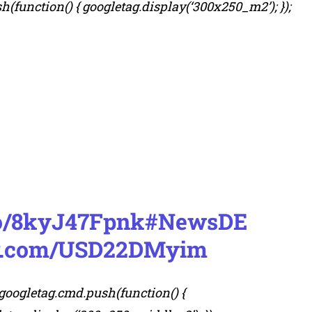
(function() { googletag.display(‘300x250_m2’); });
.co/8kyJ47Fpnk
#NewsDE
ter.com/USD22DMyim
googletag.cmd.push(function() {