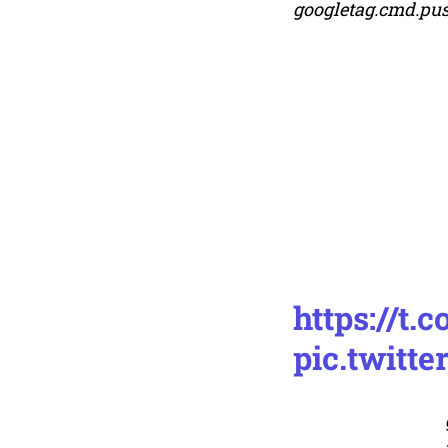
googletag.cmd.push
https://t
pic.twit