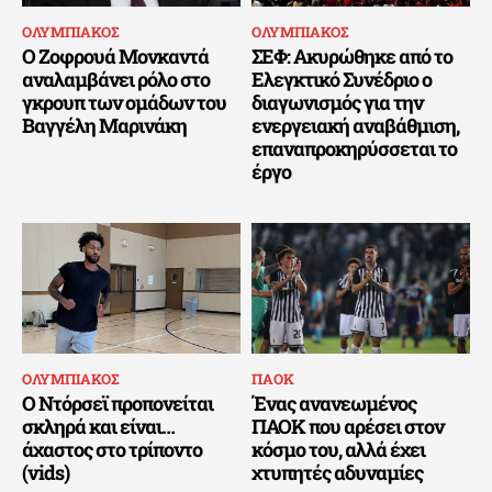
ΟΛΥΜΠΙΑΚΟΣ
ΟΛΥΜΠΙΑΚΟΣ
Ο Ζοφρουά Μονκαντά
ΣΕΦ: Ακυρώθηκε από το
αναλαμβάνει ρόλο στο
Ελεγκτικό Συνέδριο ο
γκρουπ των ομάδων του
διαγωνισμός για την
Βαγγέλη Μαρινάκη
ενεργειακή αναβάθμιση,
επαναπροκηρύσσεται το
έργο
ΟΛΥΜΠΙΑΚΟΣ
ΠΑΟΚ
Ο Ντόρσεϊ προπονείται
Ένας ανανεωμένος
σκληρά και είναι…
ΠΑΟΚ που αρέσει στον
άχαστος στο τρίποντο
κόσμο του, αλλά έχει
(vids)
χτυπητές αδυναμίες