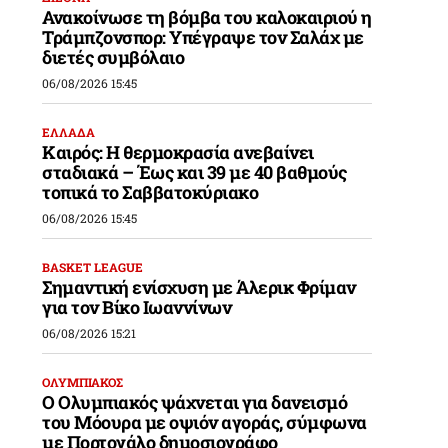
Ανακοίνωσε τη βόμβα του καλοκαιριού η
Τράμπζονσπορ: Υπέγραψε τον Σαλάχ με
διετές συμβόλαιο
06/08/2026 15:45
ΕΛΛΑΔΑ
Καιρός: Η θερμοκρασία ανεβαίνει
σταδιακά – Έως και 39 με 40 βαθμούς
τοπικά το Σαββατοκύριακο
06/08/2026 15:45
BASKET LEAGUE
Σημαντική ενίσχυση με Άλερικ Φρίμαν
για τον Βίκο Ιωαννίνων
06/08/2026 15:21
ΟΛΥΜΠΙΑΚΟΣ
Ο Ολυμπιακός ψάχνεται για δανεισμό
του Μόουρα με οψιόν αγοράς, σύμφωνα
με Πορτογάλο δημοσιογράφο