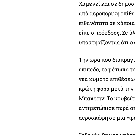
Χαμενεΐ και σε δημο
από αεροπορική επίθε
πιθανότατα σε κάποια
είπε ο πρόεδρος. Σε ά
υποστηρίζοντας ότι ο 
Την ώρα που διαπραγμ
επίπεδο, το μέτωπο τ
νέα κύματα επιθέσεων
πρώτη φορά μετά την 
Μπαχρέιν. Το κουβεϊτ
αντιμετώπισε πυρά α
αεροσκάφη σε μια «ιρ