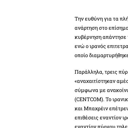
Την ευθύνη για τα πλ
ανάρτηση στο επίσημο
κυβέρνηση απάντησε μ
ενώ ο ιρανός επιτετρ
οποίο διαμαρτυρήθηκε
Παράλληλα, τρεις πύρ
«αναχαιτίστηκαν αμέ
σύμφωνα με ανακοίνω
(CENTCOM). Το ιρανικ
και Μπαχρέιν επέτρε
επιθέσεις εναντίον ι
εναντίον πύργου τηλε