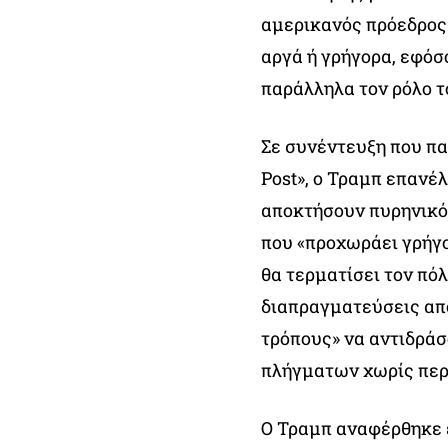
αμερικανός πρόεδρος 
αργά ή γρήγορα, εφόσ
παράλληλα τον ρόλο τ
Σε συνέντευξη που π
Post», ο Τραμπ επανέ
αποκτήσουν πυρηνικό 
που «προχωράει γρήγο
θα τερματίσει τον πό
διαπραγματεύσεις απ
τρόπους» να αντιδράσ
πλήγματων χωρίς περα
Ο Τραμπ αναφέρθηκε ε