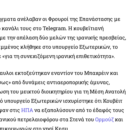
ήγματα ανέλαβαν οι Φρουροί της Επανάστασης με
 κανάλι τους στο Telegram. Η κουβεϊτιανή
ε την απέλαση δύο μελών της ιρανικής πρεσβείας,
αμμένος κλήθηκε στο υπουργείο Εξωτερικών, το
 «για τη συνεχιζόμενη ιρανική επιθετικότητα».
αυλοι εκτοξεύτηκαν εναντίον του Μπαχρέιν και
σως» από δυνάμεις αντιαεροπορικής άμυνας,
ση του μεικτού διοικητηρίου για τη Μέση Ανατολή
ό υπουργείο Εξωτερικών ισχυρίστηκε ότι Κουβέιτ
ψαν στις
ΗΠΑ
να εξαπολύσουν από το έδαφός τους
ρανικού πετρελαιοφόρου στα Στενά του
Ορμούζ
και
πικοινωνιών στο νησί Κεσμ.