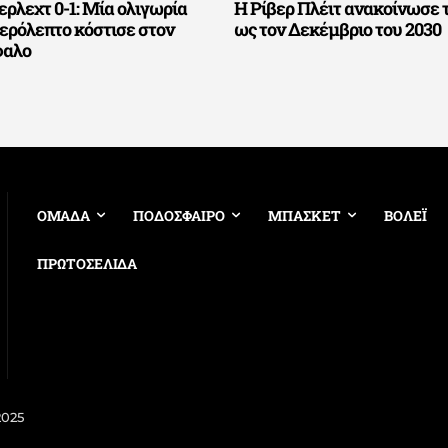
ρλεχτ 0-1: Μία ολιγωρία
Η Ρίβερ Πλέιτ ανακοίνωσε 
τερόλεπτο κόστισε στον
ως τον Δεκέμβριο του 2030
φαλο
ΟΜΑΔΑ
ΠΟΔΟΣΦΑΙΡΟ
ΜΠΑΣΚΕΤ
ΒΟΛΕΪ
ΠΡΩΤΟΣΕΛΙΔΑ
2025