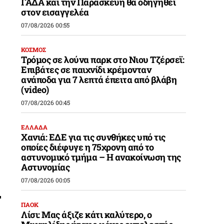
ΓΑΔΑ και την Παρασκευή θα οδηγηθεί
στον εισαγγελέα
07/08/2026 00:55
ΚΟΣΜΟΣ
Τρόμος σε λούνα παρκ στο Νιου Τζέρσεϊ:
Επιβάτες σε παιχνίδι κρέμονταν
ανάποδα για 7 λεπτά έπειτα από βλάβη
(video)
07/08/2026 00:45
ΕΛΛΑΔΑ
Χανιά: ΕΔΕ για τις συνθήκες υπό τις
οποίες διέφυγε η 75χρονη από το
αστυνομικό τμήμα – Η ανακοίνωση της
Αστυνομίας
07/08/2026 00:05
ΠΑΟΚ
Λίσι: Μας άξιζε κάτι καλύτερο, ο