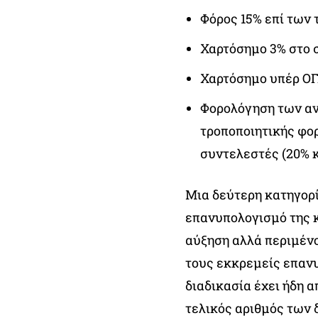
Φόρος 15% επί των 
Χαρτόσημο 3% στο 
Χαρτόσημο υπέρ ΟΓΑ
Φορολόγηση των αν
τροποποιητικής φο
συντελεστές (20% κ
Μια δεύτερη κατηγορ
επανυπολογισμό της κ
αύξηση αλλά περιμέν
τους εκκρεμείς επανυ
διαδικασία έχει ήδη 
τελικός αριθμός των 