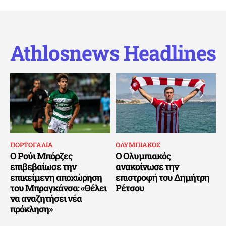
Athlosnews Headlines
ΠΟΡΤΟΓΑΛΙΑ
ΟΛΥΜΠΙΑΚΟΣ
Ο Ρούι Μπόρζες
Ο Ολυμπιακός
επιβεβαίωσε την
ανακοίνωσε την
επικείμενη αποχώρηση
επιστροφή του Δημήτρη
του Μπραγκάνσα: «Θέλει
Ρέτσου
να αναζητήσει νέα
πρόκληση»