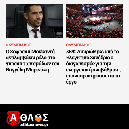
ΟΛΥΜΠΙΑΚΟΣ
ΟΛΥΜΠΙΑΚΟΣ
Ο Ζοφρουά Μονκαντά
ΣΕΦ: Ακυρώθηκε από το
αναλαμβάνει ρόλο στο
Ελεγκτικό Συνέδριο ο
γκρουπ των ομάδων του
διαγωνισμός για την
Βαγγέλη Μαρινάκη
ενεργειακή αναβάθμιση,
επαναπροκηρύσσεται το
έργο