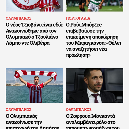
ΟΛΥΜΠΙΑΚΟΣ
ΠΟΡΤΟΓΑΛΙΑ
Ο νέος Τζιοβάνι είναι εδώ:
Ο Ρούι Μπόρζες
Ανακοινώθηκε από τον
επιβεβαίωσε την
Ολυμπιακό ο Τζουλιάνο
επικείμενη αποχώρηση
Λόμπο ντε Ολιβέιρα
του Μπραγκάνσα: «Θέλει
να αναζητήσει νέα
πρόκληση»
ΟΛΥΜΠΙΑΚΟΣ
ΟΛΥΜΠΙΑΚΟΣ
Ο Ολυμπιακός
Ο Ζοφρουά Μονκαντά
ανακοίνωσε την
αναλαμβάνει ρόλο στο
επιστροφή του Δημήτρη
γκρουπ των ομάδων του