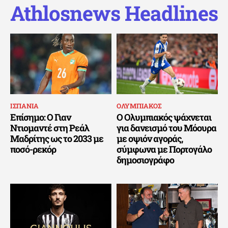
Athlosnews Headlines
ΙΣΠΑΝΙΑ
ΟΛΥΜΠΙΑΚΟΣ
Επίσημο: Ο Γιαν
Ο Ολυμπιακός ψάχνεται
Ντιομαντέ στη Ρεάλ
για δανεισμό του Μόουρα
Μαδρίτης ως το 2033 με
με οψιόν αγοράς,
ποσό-ρεκόρ
σύμφωνα με Πορτογάλο
δημοσιογράφο