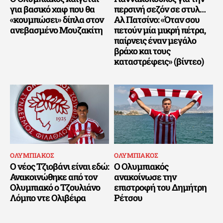
για βασικό χαφ που θα
περσινή σεζόν σε στυλ…
«κουμπώσει» δίπλα στον
Αλ Πατσίνο: «Όταν σου
ανεβασμένο Μουζακίτη
πετούν μία μικρή πέτρα,
παίρνεις έναν μεγάλο
βράχο και τους
καταστρέφεις» (βίντεο)
ΟΛΥΜΠΙΑΚΟΣ
ΟΛΥΜΠΙΑΚΟΣ
Ο νέος Τζιοβάνι είναι εδώ:
Ο Ολυμπιακός
Ανακοινώθηκε από τον
ανακοίνωσε την
Ολυμπιακό ο Τζουλιάνο
επιστροφή του Δημήτρη
Λόμπο ντε Ολιβέιρα
Ρέτσου