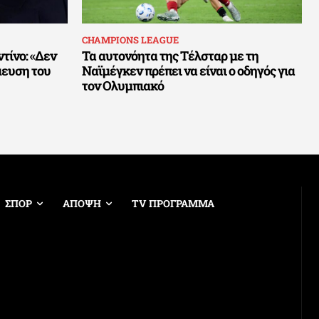
CHAMPIONS LEAGUE
τίνο: «Δεν
Τα αυτονόητα της Τέλσταρ με τη
μευση του
Ναϊμέγκεν πρέπει να είναι ο οδηγός για
τον Ολυμπιακό
ΣΠΟΡ
ΑΠΟΨΗ
TV ΠΡΟΓΡΑΜΜΑ