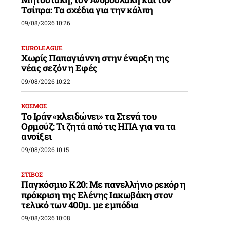
Τσίπρα: Τα σχέδια για την κάλπη
09/08/2026 10:26
EUROLEAGUE
Χωρίς Παπαγιάννη στην έναρξη της
νέας σεζόν η Εφές
09/08/2026 10:22
ΚΟΣΜΟΣ
Το Ιράν «κλειδώνει» τα Στενά του
Ορμούζ: Τι ζητά από τις ΗΠΑ για να τα
ανοίξει
09/08/2026 10:15
ΣΤΙΒΟΣ
Παγκόσμιο Κ20: Με πανελλήνιο ρεκόρ η
πρόκριση της Ελένης Ιακωβάκη στον
τελικό των 400μ. με εμπόδια
09/08/2026 10:08