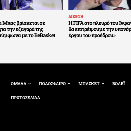
ΔΙΕΘΝΗ
α Μπας βρίσκεται σε
Η FIFA στο πλευρό του Ινφαν
για την εξαγορά της
θα επιτρέψουμε την υπονό
σύμφωνα με το BeBasket
έργου του προέδρου»
ΟΜΑΔΑ
ΠΟΔΟΣΦΑΙΡΟ
ΜΠΑΣΚΕΤ
ΒΟΛΕΪ
ΠΡΩΤΟΣΕΛΙΔΑ