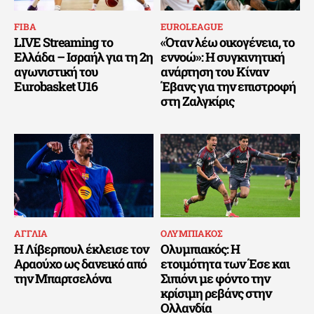
FIBA
EUROLEAGUE
LIVE Streaming το
«Όταν λέω οικογένεια, το
Ελλάδα – Ισραήλ για τη 2η
εννοώ»: Η συγκινητική
αγωνιστική του
ανάρτηση του Κίναν
Eurobasket U16
Έβανς για την επιστροφή
στη Ζαλγκίρις
ΑΓΓΛΙΑ
ΟΛΥΜΠΙΑΚΟΣ
Η Λίβερπουλ έκλεισε τον
Ολυμπιακός: Η
Αραούχο ως δανεικό από
ετοιμότητα των Έσε και
την Μπαρτσελόνα
Σιπιόνι με φόντο την
κρίσιμη ρεβάνς στην
Ολλανδία