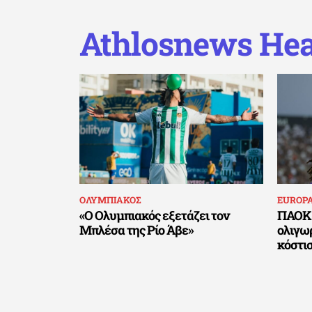
Athlosnews Hea
ΟΛΥΜΠΙΑΚΟΣ
EUROP
«Ο Ολυμπιακός εξετάζει τον
ΠΑΟΚ 
Μπλέσα της Ρίο Άβε»
ολιγωρ
κόστι