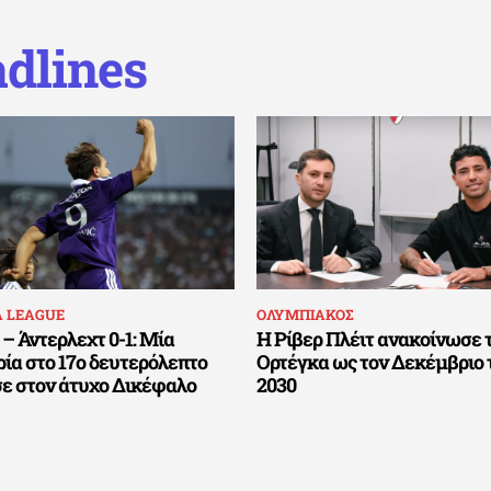
dlines
A LEAGUE
ΟΛΥΜΠΙΑΚΟΣ
– Άντερλεχτ 0-1: Μία
Η Ρίβερ Πλέιτ ανακοίνωσε 
ία στο 17ο δευτερόλεπτο
Ορτέγκα ως τον Δεκέμβριο 
σε στον άτυχο Δικέφαλο
2030