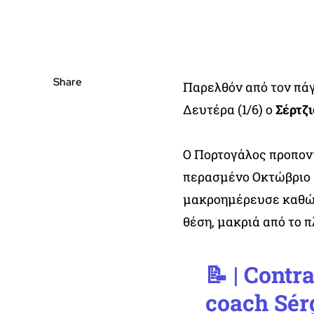
Share
Παρελθόν από τον πά
Δευτέρα (1/6) ο
Σέρτζ
Ο Πορτογάλος προπον
περασμένο Οκτώβριο ω
μακροημέρευσε καθώς
θέση, μακριά από το 
📝 | Contr
coach Sér