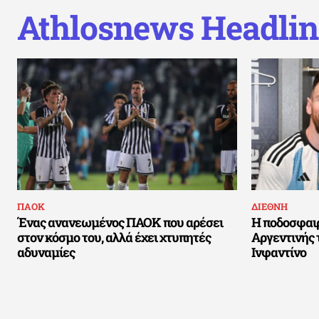
Athlosnews Headlin
ΠΑΟΚ
ΔΙΕΘΝΗ
Ένας ανανεωμένος ΠΑΟΚ που αρέσει
Η ποδοσφαιρ
στον κόσμο του, αλλά έχει χτυπητές
Αργεντινής 
αδυναμίες
Ινφαντίνο