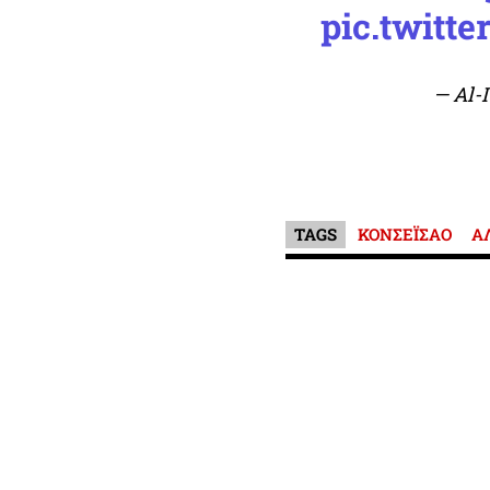
pic.twit
— Al-I
TAGS
ΚΟΝΣΕΪΣΑΟ
Α