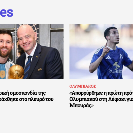
es
ΟΛΥΜΠΙΑΚΟΣ
ική ομοσπονδία της
«Απορρίφθηκε η πρώτη πρό
τάχθηκε στο πλευρό του
Ολυμπιακού στη Λέφσκι για
Μπουράς»