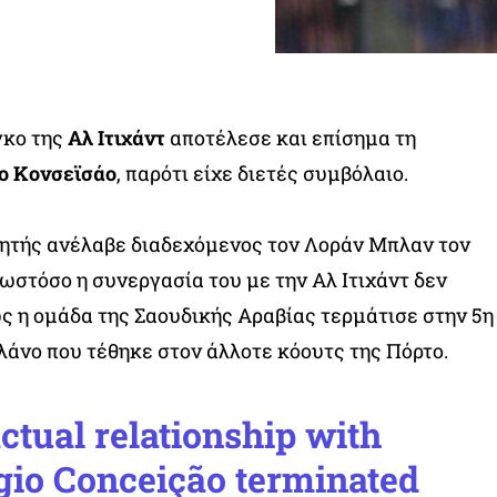
γκο της
Αλ Ιτιχάντ
αποτέλεσε και επίσημα τη
ιο Κονσεϊσάο
, παρότι είχε διετές συμβόλαιο.
ητής ανέλαβε διαδεχόμενος τον Λοράν Μπλαν τον
στόσο η συνεργασία του με την Αλ Ιτιχάντ δεν
 η ομάδα της Σαουδικής Αραβίας τερμάτισε στην 5η
πλάνο που τέθηκε στον άλλοτε κόουτς της Πόρτο.
actual relationship with
gio Conceição terminated