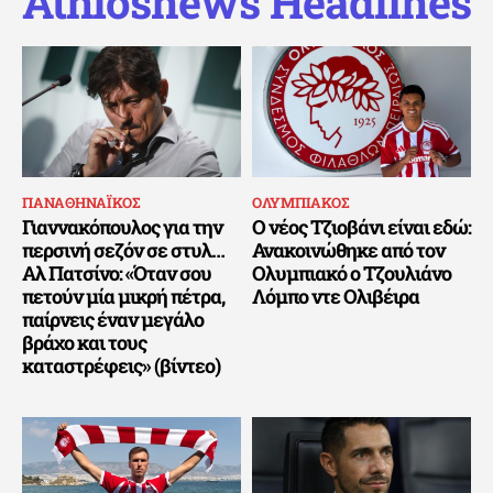
Athlosnews Headlines
ΠΑΝΑΘΗΝΑΪΚΟΣ
ΟΛΥΜΠΙΑΚΟΣ
Γιαννακόπουλος για την
Ο νέος Τζιοβάνι είναι εδώ:
περσινή σεζόν σε στυλ…
Ανακοινώθηκε από τον
Αλ Πατσίνο: «Όταν σου
Ολυμπιακό ο Τζουλιάνο
πετούν μία μικρή πέτρα,
Λόμπο ντε Ολιβέιρα
παίρνεις έναν μεγάλο
βράχο και τους
καταστρέφεις» (βίντεο)