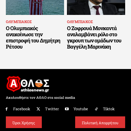
ΟΛΥΜΠΙΑΚΟΣ
ΟΛΥΜΠΙΑΚΟΣ
Ο Ολυμπιακός
Ο Ζοφρουά Μονκαντά
ανακοίνωσε την
αναλαμβάνει ρόλο στο
επιστροφή του Δημήτρη
γκρουπ των ομάδων του
Ρέτσου
Βαγγέλη Μαρινάκη
Ακολουθήστε τον ΑΘΛΟ στα social media
Facebook
Twitter
Youtube
Tiktok
Όροι Χρήσης
Πολιτική Απορρήτου