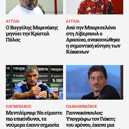
ΑΓΓΛΙΑ
ΑΓΓΛΙΑ
Ο Βαγγέλης Μαρινάκης
Από την Μπαρτσελόνα
μηνύει την Κρίσταλ
στη Λίβερπουλ ο
Πάλας
Αραούχο, ανακοινώθηκε
η σημαντική κίνηση των
Κόκκινων
ΟΛΥΜΠΙΑΚΟΣ
ΠΑΝΑΘΗΝΑΪΚΟΣ
Μεντιλίμπαρ: Να είμαστε
Γιαννακόπουλος:
πιο επικίνδυνοι, τα
Υπογράφω τον Γιόκιτς
νούμερα έχουν σημασία
του χρόνου, έκανα μια