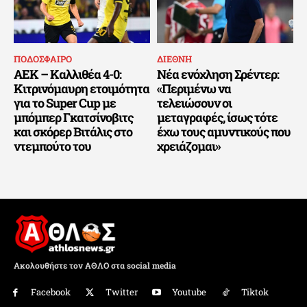
ΠΟΔΟΣΦΑΙΡΟ
ΔΙΕΘΝΗ
ΑΕΚ – Καλλιθέα 4-0:
Νέα ενόχληση Σρέντερ:
Κιτρινόμαυρη ετοιμότητα
«Περιμένω να
για το Super Cup με
τελειώσουν οι
μπόμπερ Γκατσίνοβιτς
μεταγραφές, ίσως τότε
και σκόρερ Βιτάλις στο
έχω τους αμυντικούς που
ντεμπούτο του
χρειάζομαι»
Ακολουθήστε τον ΑΘΛΟ στα social media
Facebook
Twitter
Youtube
Tiktok