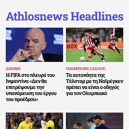
Athlosnews Headlines
ΔΙΕΘΝΗ
CHAMPIONS LEAGUE
Η FIFA στο πλευρό του
Τα αυτονόητα της
Ινφαντίνο: «Δεν θα
Τέλσταρ με τη Ναϊμέγκεν
επιτρέψουμε την
πρέπει να είναι ο οδηγός
υπονόμευση του έργου
για τον Ολυμπιακό
του προέδρου»