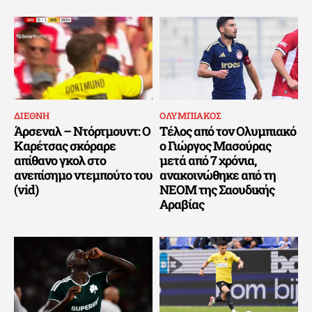
ΔΙΕΘΝΗ
ΟΛΥΜΠΙΑΚΟΣ
Άρσεναλ – Ντόρτμουντ: Ο
Τέλος από τον Ολυμπιακό
Καρέτσας σκόραρε
ο Γιώργος Μασούρας
απίθανο γκολ στο
μετά από 7 χρόνια,
ανεπίσημο ντεμπούτο του
ανακοινώθηκε από τη
(vid)
ΝΕΟΜ της Σαουδικής
Αραβίας