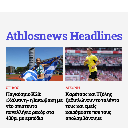
Athlosnews Headlines
ΣΤΙΒΟΣ
ΔΙΕΘΝΗ
Παγκόσμιο Κ20:
Καρέτσας και Τζόλης
«Χάλκινη» η Ιακωβάκη με
ξεδιπλώνουν το ταλέντο
νέο απίστευτο
τους και εμείς
πανελλήνιο ρεκόρ στα
χαιρόμαστε που τους
400μ. με εμπόδια
απολαμβάνουμε