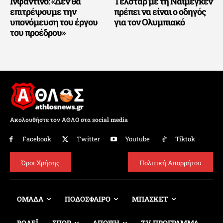
Ινφαντίνο: «Δεν θα
Τέλσταρ με τη Ναϊμέγκεν
επιτρέψουμε την
πρέπει να είναι ο οδηγός
υπονόμευση του έργου
για τον Ολυμπιακό
του προέδρου»
Ακολουθήστε τον ΑΘΛΟ στα social media
Facebook
Twitter
Youtube
Tiktok
Όροι Χρήσης
Πολιτική Απορρήτου
ΟΜΑΔΑ
ΠΟΔΟΣΦΑΙΡΟ
ΜΠΑΣΚΕΤ
ΒΟΛΕΪ
ΣΠΟΡ
ΑΠΟΨΗ
TV ΠΡΟΓΡΑΜΜΑ