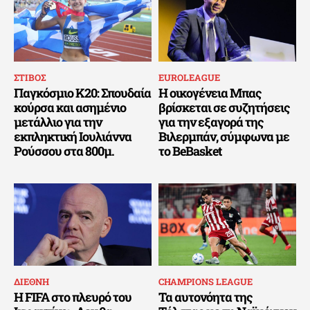
ΣΤΙΒΟΣ
EUROLEAGUE
Παγκόσμιο Κ20: Σπουδαία
Η οικογένεια Μπας
κούρσα και ασημένιο
βρίσκεται σε συζητήσεις
μετάλλιο για την
για την εξαγορά της
εκπληκτική Ιουλιάννα
Βιλερμπάν, σύμφωνα με
Ρούσσου στα 800μ.
το BeBasket
ΔΙΕΘΝΗ
CHAMPIONS LEAGUE
Η FIFA στο πλευρό του
Τα αυτονόητα της