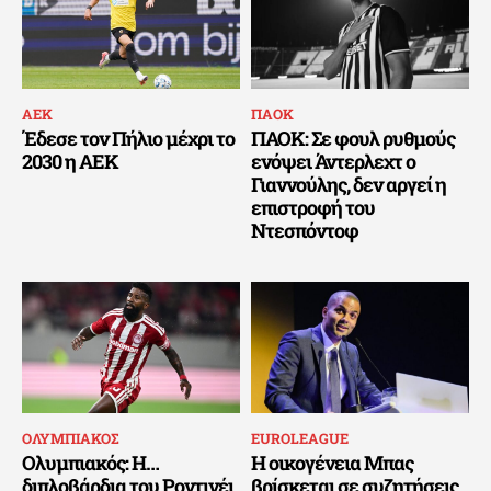
ΑΕΚ
ΠΑΟΚ
Έδεσε τον Πήλιο μέχρι το
ΠΑΟΚ: Σε φουλ ρυθμούς
2030 η ΑΕΚ
ενόψει Άντερλεχτ ο
Γιαννούλης, δεν αργεί η
επιστροφή του
Ντεσπόντοφ
ΟΛΥΜΠΙΑΚΟΣ
EUROLEAGUE
Ολυμπιακός: Η…
Η οικογένεια Μπας
διπλοβάρδια του Ροντινέι
βρίσκεται σε συζητήσεις