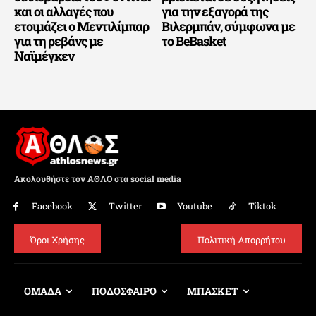
και οι αλλαγές που
για την εξαγορά της
ετοιμάζει ο Μεντιλίμπαρ
Βιλερμπάν, σύμφωνα με
για τη ρεβάνς με
το BeBasket
Ναϊμέγκεν
Ακολουθήστε τον ΑΘΛΟ στα social media
Facebook
Twitter
Youtube
Tiktok
Όροι Χρήσης
Πολιτική Απορρήτου
ΟΜΑΔΑ
ΠΟΔΟΣΦΑΙΡΟ
ΜΠΑΣΚΕΤ