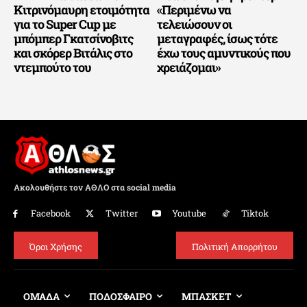
Κιτρινόμαυρη ετοιμότητα
«Περιμένω να
για το Super Cup με
τελειώσουν οι
μπόμπερ Γκατσίνοβιτς
μεταγραφές, ίσως τότε
και σκόρερ Βιτάλις στο
έχω τους αμυντικούς που
ντεμπούτο του
χρειάζομαι»
Ακολουθήστε τον ΑΘΛΟ στα social media
Facebook
Twitter
Youtube
Tiktok
Όροι Χρήσης
Πολιτική Απορρήτου
ΟΜΑΔΑ
ΠΟΔΟΣΦΑΙΡΟ
ΜΠΑΣΚΕΤ