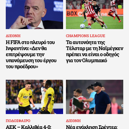
ΔΙΕΘΝΗ
CHAMPIONS LEAGUE
Η FIFA στο πλευρό του
Τα αυτονόητα της
Ινφαντίνο: «Δεν θα
Τέλσταρ με τη Ναϊμέγκεν
επιτρέψουμε την
πρέπει να είναι ο οδηγός
υπονόμευση του έργου
για τον Ολυμπιακό
του προέδρου»
ΠΟΔΟΣΦΑΙΡΟ
ΔΙΕΘΝΗ
ΑΕΚ – Καλλιθέα 4-0:
Νέα ενόχληση Σρέντερ: