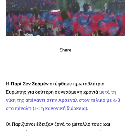
Share
Η
Παρί Σεν Ζερμέν
στέφθηκε πρωταθλήτρια
Ευρώπης για δεύτερη συνεχόμενη χρονιά
μετά τη
νίκη της απέναντι στην Άρσεναλ στον τελικό με 4-3
στα πέναλτι (1-1 η κανονική διάρκεια)
.
Οι Παριζιάνοι έδειξαν ξανά το μέταλλό τους και