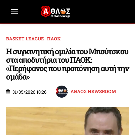
BASKET LEAGUE
ΠΑΟΚ
Η συγκινητική ομιλία του Μπούτσκου
στα αποδυτήρια του ΠΑΟΚ:
«Περήφανος που προπόνηση αυτή την
ομάδα»
ΑΘΛΟΣ NEWSROOM
31/05/2026 18:26