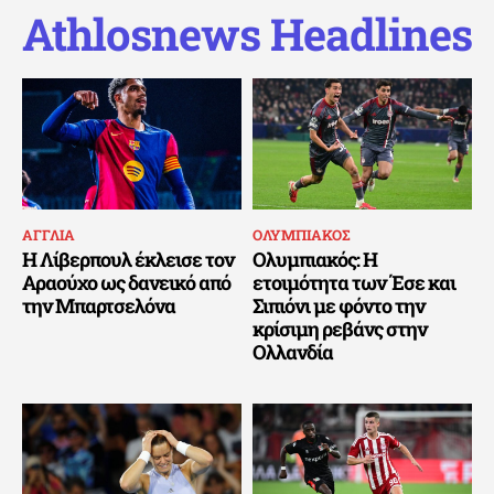
Athlosnews Headlines
ΑΓΓΛΙΑ
ΟΛΥΜΠΙΑΚΟΣ
Η Λίβερπουλ έκλεισε τον
Ολυμπιακός: Η
Αραούχο ως δανεικό από
ετοιμότητα των Έσε και
την Μπαρτσελόνα
Σιπιόνι με φόντο την
κρίσιμη ρεβάνς στην
Ολλανδία