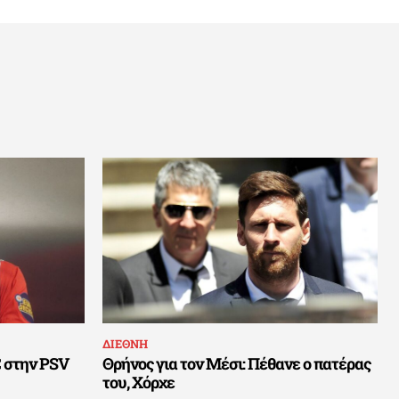
ΔΙΕΘΝΗ
C στην PSV
Θρήνος για τον Μέσι: Πέθανε ο πατέρας
του, Χόρχε