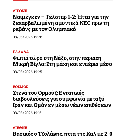
ΔΙΕΘΝΗ
Ναϊμέγκεν – Τέλσταρ 1-2: Ήττα για την
ξεχαρβαλωμένη αμυντικά NEC πριν τη
ρεβάνς με τον Ολυμπιακό
08/08/2026 19:26
ΕΛΛΑΔΑ
Φωτιά τώρα στη Νάξο, στην περιοχή
Μικρή Βίγλα: Στη μάχη και εναέριο μέσο
08/08/2026 19:25
ΚΟΣΜΟΣ
Στενά του Ορμούζ: Εντατικές
διαβουλεύσεις για συμφωνία μεταξύ
Ιράν και Ομάν εν μέσω νέων επιθέσεων
08/08/2026 19:15
ΔΙΕΘΝΗ
Βασικός ο Τζολάκης, ήττα της Χαλ με 2-0