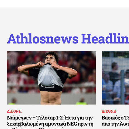
Athlosnews Headlin
ΔΙΕΘΝΗ
ΔΙΕΘΝΗ
Ναϊμέγκεν – Τέλσταρ 1-2: Ήττα για την
Βασικός ο Τζ
ξεχαρβαλωμένη αμυντικά NEC πριν τη
από την Άιντ