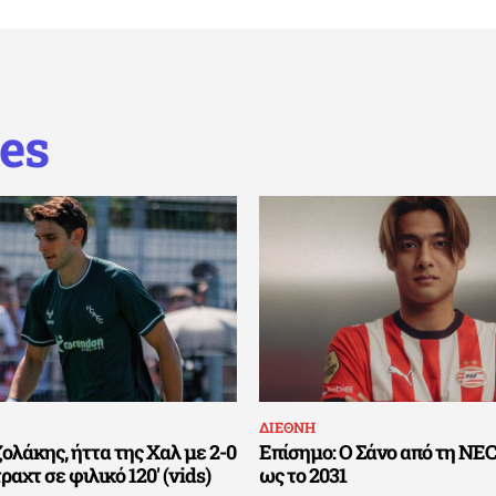
es
ΔΙΕΘΝΗ
ολάκης, ήττα της Χαλ με 2-0
Επίσημο: Ο Σάνο από τη NE
ραχτ σε φιλικό 120′ (vids)
ως το 2031