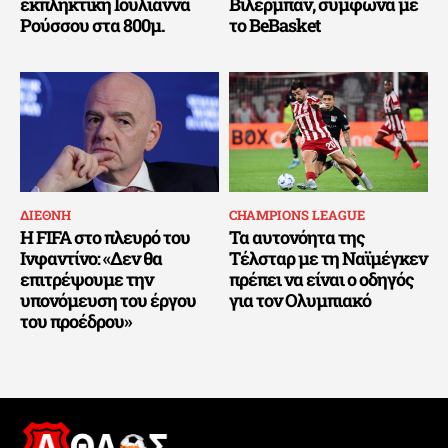
εκπληκτική Ιουλιάννα
Βιλερμπάν, σύμφωνα με
Ρούσσου στα 800μ.
το BeBasket
ΔΙΕΘΝΗ
CHAMPIONS LEAGUE
Η FIFA στο πλευρό του
Τα αυτονόητα της
Ινφαντίνο: «Δεν θα
Τέλσταρ με τη Ναϊμέγκεν
επιτρέψουμε την
πρέπει να είναι ο οδηγός
υπονόμευση του έργου
για τον Ολυμπιακό
του προέδρου»