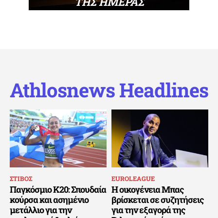
ΤΗΣ ΗΜΕΡΑΣ
Athlosnews Headlines
ΣΤΙΒΟΣ
EUROLEAGUE
Παγκόσμιο Κ20: Σπουδαία
Η οικογένεια Μπας
κούρσα και ασημένιο
βρίσκεται σε συζητήσεις
μετάλλιο για την
για την εξαγορά της