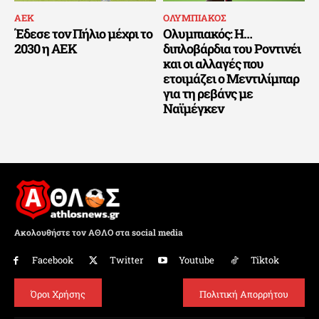
ΑΕΚ
ΟΛΥΜΠΙΑΚΟΣ
Έδεσε τον Πήλιο μέχρι το
Ολυμπιακός: Η…
2030 η ΑΕΚ
διπλοβάρδια του Ροντινέι
και οι αλλαγές που
ετοιμάζει ο Μεντιλίμπαρ
για τη ρεβάνς με
Ναϊμέγκεν
Ακολουθήστε τον ΑΘΛΟ στα social media
Facebook
Twitter
Youtube
Tiktok
Όροι Χρήσης
Πολιτική Απορρήτου