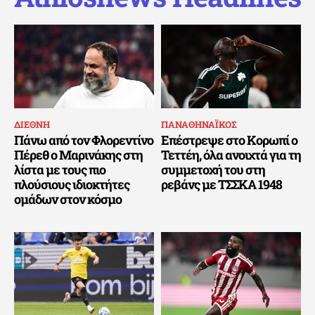
ΔΙΕΘΝΗ
ΠΑΝΑΘΗΝΑΪΚΟΣ
Πάνω από τον Φλορεντίνο
Επέστρεψε στο Κορωπί ο
Πέρεθ ο Μαρινάκης στη
Τεττέη, όλα ανοιχτά για τη
λίστα με τους πιο
συμμετοχή του στη
πλούσιους ιδιοκτήτες
ρεβάνς με ΤΣΣΚΑ 1948
ομάδων στον κόσμο