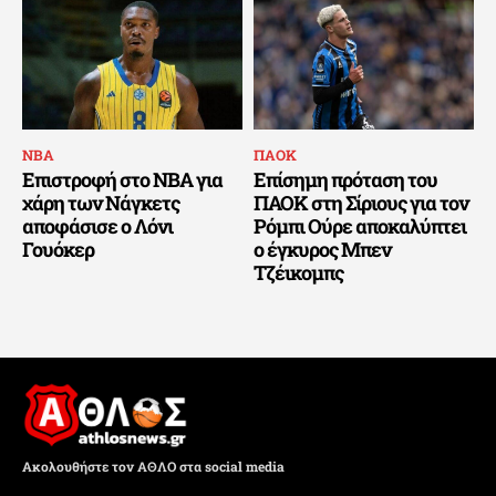
ΝΒΑ
ΠΑΟΚ
Επιστροφή στο NBA για
Επίσημη πρόταση του
χάρη των Νάγκετς
ΠΑΟΚ στη Σίριους για τον
αποφάσισε ο Λόνι
Ρόμπι Ούρε αποκαλύπτει
Γουόκερ
ο έγκυρος Μπεν
Τζέικομπς
Ακολουθήστε τον ΑΘΛΟ στα social media