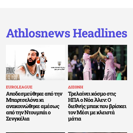
Athlosnews Headlines
EUROLEAGUE
ΔΙΕΘΝΗ
Αποδεσμεύθηκε από την
Τρελαίνει κόσμο στις
Μπαρτσελόνα κι
ΗΠΑ ο Νόα Άλεν: Ο
ανακοινώθηκε αμέσως
διεθνής μπακ που βρίσκει
από την Ντουμπάι ο
τον Μέσι με κλειστά
Σενγκέλια
μάτια