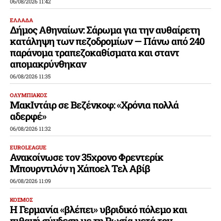
06/08/2026 11:42
ΕΛΛΑΔΑ
Δήμος Αθηναίων: Σάρωμα για την αυθαίρετη
κατάληψη των πεζοδρομίων — Πάνω από 240
παράνομα τραπεζοκαθίσματα και σταντ
απομακρύνθηκαν
06/08/2026 11:35
ΟΛΥΜΠΙΑΚΟΣ
ΜακΙντάιρ σε Βεζένκοφ: «Χρόνια πολλά
αδερφέ»
06/08/2026 11:32
EUROLEAGUE
Ανακοίνωσε τον 35χρονο Φρεντερίκ
Μπουρντιλόν η Χάποελ Τελ Αβίβ
06/08/2026 11:09
ΚΟΣΜΟΣ
Η Γερμανία «βλέπει» υβριδικό πόλεμο και
πιθανή σύνδεση με τη Ρωσία μετά τον