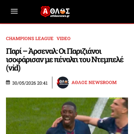
CHAMPIONS LEAGUE
VIDEO
Παρί – Άρσεναλ: Οι Παριζιάνοι
ισοφάρισαν με πέναλτι του Ντεμπελέ
(vid)
ΑΘΛΟΣ NEWSROOM
30/05/2026 20:41