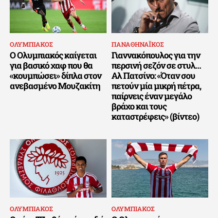
ΟΛΥΜΠΙΑΚΟΣ
ΠΑΝΑΘΗΝΑΪΚΟΣ
Ο Ολυμπιακός καίγεται
Γιαννακόπουλος για την
για βασικό χαφ που θα
περσινή σεζόν σε στυλ…
«κουμπώσει» δίπλα στον
Αλ Πατσίνο: «Όταν σου
ανεβασμένο Μουζακίτη
πετούν μία μικρή πέτρα,
παίρνεις έναν μεγάλο
βράχο και τους
καταστρέφεις» (βίντεο)
ΟΛΥΜΠΙΑΚΟΣ
ΟΛΥΜΠΙΑΚΟΣ