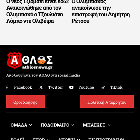
Ο νέος Τζιοβάνι είναι εδώ:
Ο Ολυμπιακός
Ανακοινώθηκε από τον
ανακοίνωσε την
Ολυμπιακό ο Τζουλιάνο
επιστροφή του Δημήτρη
Λόμπο ντε Ολιβέιρα
Ρέτσου
Ακολουθήστε τον ΑΘΛΟ στα social media
Facebook
Twitter
Youtube
Tiktok
Όροι Χρήσης
Πολιτική Απορρήτου
ΟΜΑΔΑ
ΠΟΔΟΣΦΑΙΡΟ
ΜΠΑΣΚΕΤ
ΒΟΛΕΪ
ΣΠΟΡ
ΑΠΟΨΗ
TV ΠΡΟΓΡΑΜΜΑ