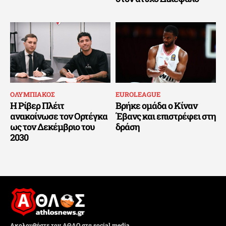
ΟΛΥΜΠΙΑΚΟΣ
EUROLEAGUE
Η Ρίβερ Πλέιτ
Βρήκε ομάδα ο Κίναν
ανακοίνωσε τον Ορτέγκα
Έβανς και επιστρέφει στη
ως τον Δεκέμβριο του
δράση
2030
Ακολουθήστε τον ΑΘΛΟ στα social media