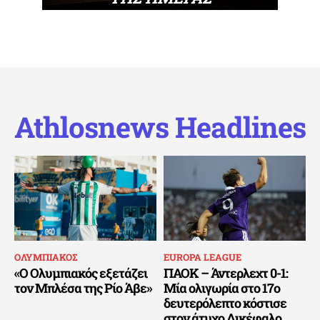
Athlosnews Headlines
ΟΛΥΜΠΙΑΚΟΣ
EUROPA LEAGUE
«Ο Ολυμπιακός εξετάζει
ΠΑΟΚ – Άντερλεχτ 0-1:
τον Μπλέσα της Ρίο Άβε»
Μία ολιγωρία στο 17ο
δευτερόλεπτο κόστισε
στον άτυχο Δικέφαλο