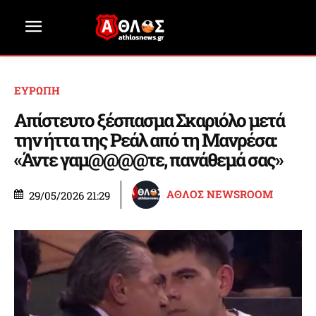
ΕΥΡΩΠΗ
Απίστευτο ξέσπασμα Σκαριόλο μετά
την ήττα της Ρεάλ από τη Μανρέσα:
«Άντε γαμ@@@@τε, πανάθεμά σας»
ΑΘΛΟΣ NEWSROOM
29/05/2026 21:29