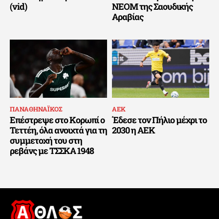
(vid)
ΝΕΟΜ της Σαουδικής
Αραβίας
ΠΑΝΑΘΗΝΑΪΚΟΣ
ΑΕΚ
Επέστρεψε στο Κορωπί ο
Έδεσε τον Πήλιο μέχρι το
Τεττέη, όλα ανοιχτά για τη
2030 η ΑΕΚ
συμμετοχή του στη
ρεβάνς με ΤΣΣΚΑ 1948