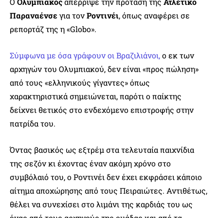
Ο
Ολυμπιακός
απέρριψε την πρόταση της
Ατλέτικο
Παραναένσε
για τον
Ροντινέι
, όπως αναφέρει σε
ρεπορτάζ της η «Globo».
Σύμφωνα με όσα γράφουν οι Βραζιλιάνοι,
ο εκ των
αρχηγών του Ολυμπιακού, δεν είναι «προς πώληση»
από τους «ελληνικούς γίγαντες» όπως
χαρακτηριστικά σημειώνεται, παρότι ο παίκτης
δείχνει θετικός στο ενδεχόμενο επιστροφής στην
πατρίδα του.
Όντας βασικός ως εξτρέμ στα τελευταία παιχνίδια
της σεζόν κι έχοντας έναν ακόμη χρόνο στο
συμβόλαιό του, ο Ροντινέι δεν έχει εκφράσει κάποιο
αίτημα αποχώρησης από τους Πειραιώτες. Αντιθέτως,
θέλει να συνεχίσει στο λιμάνι της καρδιάς του ως
ένας από τους αρχηγούς της ομάδας και από τα