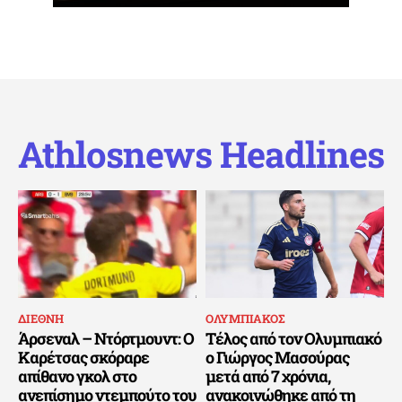
Athlosnews Headlines
ΔΙΕΘΝΗ
ΟΛΥΜΠΙΑΚΟΣ
Άρσεναλ – Ντόρτμουντ: Ο
Τέλος από τον Ολυμπιακό
Καρέτσας σκόραρε
ο Γιώργος Μασούρας
απίθανο γκολ στο
μετά από 7 χρόνια,
ανεπίσημο ντεμπούτο του
ανακοινώθηκε από τη