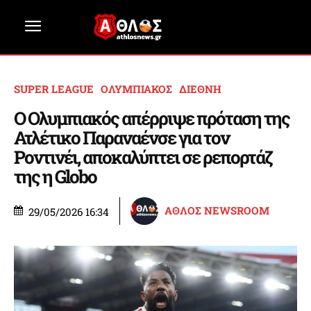
SUPER LEAGUE
ΟΛΥΜΠΙΑΚΟΣ
ΔΙΕΘΝΗ
Ο Ολυμπιακός απέρριψε πρόταση της
Ατλέτικο Παραναένσε για τον
Ροντινέι, αποκαλύπτει σε ρεπορτάζ
της η Globo
ΑΘΛΟΣ NEWSROOM
29/05/2026 16:34