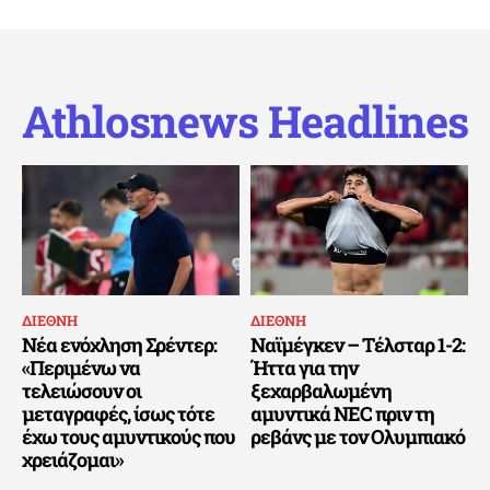
Athlosnews Headlines
ΔΙΕΘΝΗ
ΔΙΕΘΝΗ
Νέα ενόχληση Σρέντερ:
Ναϊμέγκεν – Τέλσταρ 1-2:
«Περιμένω να
Ήττα για την
τελειώσουν οι
ξεχαρβαλωμένη
μεταγραφές, ίσως τότε
αμυντικά NEC πριν τη
έχω τους αμυντικούς που
ρεβάνς με τον Ολυμπιακό
χρειάζομαι»