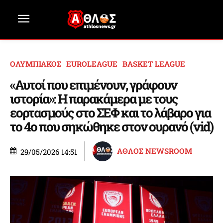
ΟΛΥΜΠΙΑΚΟΣ
EUROLEAGUE
BASKET LEAGUE
«Αυτοί που επιμένουν, γράφουν
ιστορία»: Η παρακάμερα με τους
εορτασμούς στο ΣΕΦ και το λάβαρο για
το 4ο που σηκώθηκε στον ουρανό (vid)
ΑΘΛΟΣ NEWSROOM
29/05/2026 14:51