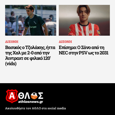
ΔΙΕΘΝΗ
ΔΙΕΘΝΗ
Βασικός ο Τζολάκης, ήττα
Επίσημο: Ο Σάνο από τη
της Χαλ με 2-0 από την
NEC στην PSV ως το 2031
Άιντραχτ σε φιλικό 120′
(vids)
Ακολουθήστε τον ΑΘΛΟ στα social media