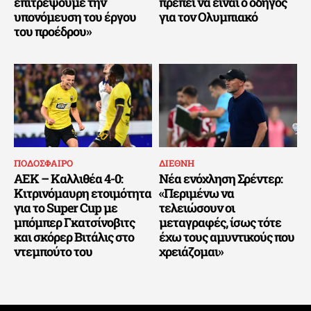
επιτρέψουμε την
πρέπει να είναι ο οδηγός
υπονόμευση του έργου
για τον Ολυμπιακό
του προέδρου»
ΠΟΔΟΣΦΑΙΡΟ
ΔΙΕΘΝΗ
ΑΕΚ – Καλλιθέα 4-0:
Νέα ενόχληση Σρέντερ:
Κιτρινόμαυρη ετοιμότητα
«Περιμένω να
για το Super Cup με
τελειώσουν οι
μπόμπερ Γκατσίνοβιτς
μεταγραφές, ίσως τότε
και σκόρερ Βιτάλις στο
έχω τους αμυντικούς που
ντεμπούτο του
χρειάζομαι»