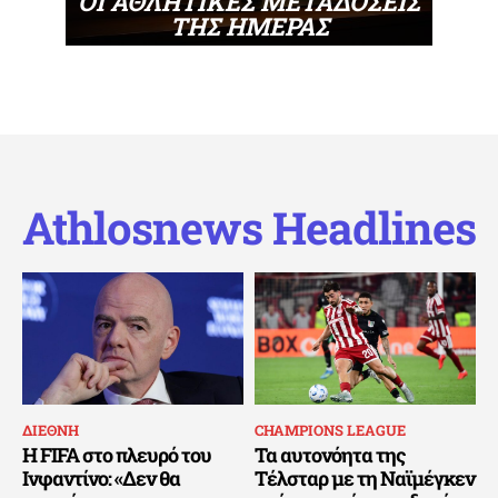
ΟΙ ΑΘΛΗΤΙΚΕΣ ΜΕΤΑΔΟΣΕΙΣ
ΤΗΣ ΗΜΕΡΑΣ
Athlosnews Headlines
ΔΙΕΘΝΗ
CHAMPIONS LEAGUE
Η FIFA στο πλευρό του
Τα αυτονόητα της
Ινφαντίνο: «Δεν θα
Τέλσταρ με τη Ναϊμέγκεν