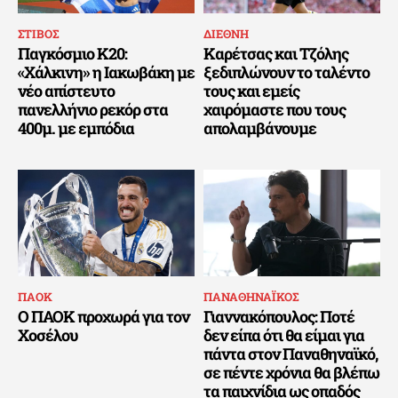
ΣΤΙΒΟΣ
ΔΙΕΘΝΗ
Παγκόσμιο Κ20:
Καρέτσας και Τζόλης
«Χάλκινη» η Ιακωβάκη με
ξεδιπλώνουν το ταλέντο
νέο απίστευτο
τους και εμείς
πανελλήνιο ρεκόρ στα
χαιρόμαστε που τους
400μ. με εμπόδια
απολαμβάνουμε
ΠΑΟΚ
ΠΑΝΑΘΗΝΑΪΚΟΣ
Ο ΠΑΟΚ προχωρά για τον
Γιαννακόπουλος: Ποτέ
Χοσέλου
δεν είπα ότι θα είμαι για
πάντα στον Παναθηναϊκό,
σε πέντε χρόνια θα βλέπω
τα παιχνίδια ως οπαδός