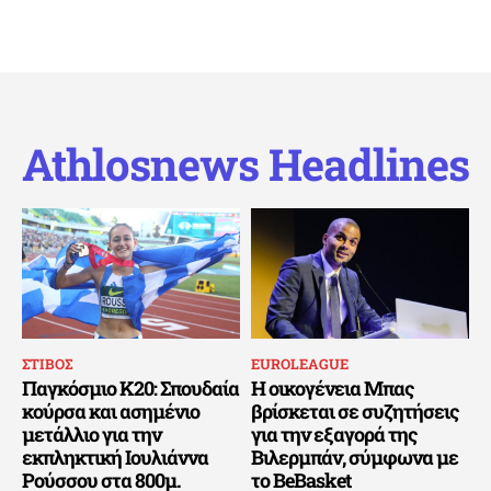
Athlosnews Headlines
ΣΤΙΒΟΣ
EUROLEAGUE
Παγκόσμιο Κ20: Σπουδαία
Η οικογένεια Μπας
κούρσα και ασημένιο
βρίσκεται σε συζητήσεις
μετάλλιο για την
για την εξαγορά της
εκπληκτική Ιουλιάννα
Βιλερμπάν, σύμφωνα με
Ρούσσου στα 800μ.
το BeBasket