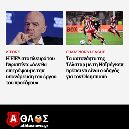
ΔΙΕΘΝΗ
CHAMPIONS LEAGUE
Η FIFA στο πλευρό του
Τα αυτονόητα της
Ινφαντίνο: «Δεν θα
Τέλσταρ με τη Ναϊμέγκεν
επιτρέψουμε την
πρέπει να είναι ο οδηγός
υπονόμευση του έργου
για τον Ολυμπιακό
του προέδρου»