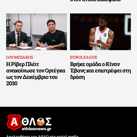
ΟΛΥΜΠΙΑΚΟΣ
EUROLEAGUE
Η Ρίβερ Πλέιτ
Βρήκε ομάδα ο Κίναν
ανακοίνωσε τον Ορτέγκα
Έβανς και επιστρέφει στη
ως τον Δεκέμβριο του
δράση
2030
Ακολουθήστε τον ΑΘΛΟ στα social media