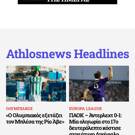
Athlosnews Headlines
ΟΛΥΜΠΙΑΚΟΣ
EUROPA LEAGUE
«Ο Ολυμπιακός εξετάζει
ΠΑΟΚ – Άντερλεχτ 0-1:
τον Μπλέσα της Ρίο Άβε»
Μία ολιγωρία στο 17ο
δευτερόλεπτο κόστισε
στον άτυχο Δικέφαλο