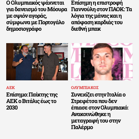
Ο Ολυμπιακός ψάχνεται
Επίσημη η επιστροφή
για δανεισμό του Μόουρα
Γιαννούλη στον ΠΑΟΚ: Τα
με οψιόν αγοράς,
λόγια της μάνας και η
σύμφωνα με Πορτογάλο
απόφαση καρδιάς του
δημοσιογράφο
διεθνή μπακ
ΑΕΚ
ΟΛΥΜΠΙΑΚΟΣ
Επίσημο: Παίκτης της
Συνεχίζει στην Ιταλία ο
ΑΕΚ ο Βιτάλις έως το
Στρεφέτσα που δεν
2030
έπιασε στον Ολυμπιακό:
Ανακοινώθηκε η
μεταγραφή του στην
Παλέρμο