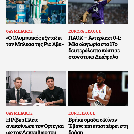
ΟΛΥΜΠΙΑΚΟΣ
EUROPA LEAGUE
«Ο Ολυμπιακός εξετάζει
ΠΑΟΚ – Άντερλεχτ 0-1:
τον Μπλέσα της Ρίο Άβε»
Μία ολιγωρία στο 17ο
δευτερόλεπτο κόστισε
στον άτυχο Δικέφαλο
ΟΛΥΜΠΙΑΚΟΣ
EUROLEAGUE
Η Ρίβερ Πλέιτ
Βρήκε ομάδα ο Κίναν
ανακοίνωσε τον Ορτέγκα
Έβανς και επιστρέφει στη
ως τον Δεκέμβριο του
δράση