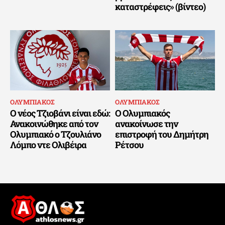
καταστρέφεις» (βίντεο)
ΟΛΥΜΠΙΑΚΟΣ
ΟΛΥΜΠΙΑΚΟΣ
Ο νέος Τζιοβάνι είναι εδώ:
Ο Ολυμπιακός
Ανακοινώθηκε από τον
ανακοίνωσε την
Ολυμπιακό ο Τζουλιάνο
επιστροφή του Δημήτρη
Λόμπο ντε Ολιβέιρα
Ρέτσου