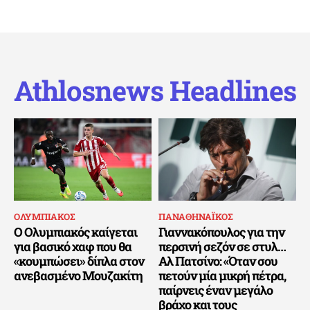
Athlosnews Headlines
ΟΛΥΜΠΙΑΚΟΣ
ΠΑΝΑΘΗΝΑΪΚΟΣ
Ο Ολυμπιακός καίγεται
Γιαννακόπουλος για την
για βασικό χαφ που θα
περσινή σεζόν σε στυλ…
«κουμπώσει» δίπλα στον
Αλ Πατσίνο: «Όταν σου
ανεβασμένο Μουζακίτη
πετούν μία μικρή πέτρα,
παίρνεις έναν μεγάλο
βράχο και τους