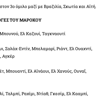
τον 3ο όμιλο μαζί με Βραζιλία, Σκωτία και Αϊτή.
ΛΟΓΕΣ ΤΟΥ ΜΑΡΟΚΟΥ
 Μπουνού, Ελ Καζουί, Ταγκναουτί
ι, Σαλάχ-Εντίν, Μπελαμαρί, Ριάντ, Ελ Ουαχντί,
, Αγκέρ
τ, Μπουαντί, Ελ Αϊνάουι, Ελ Χανούς, Ουναΐ,
λί, Ταλμπί, Ραχίμι, Ντίαθ, Γκεσίμ, Ελ Κααμπί,