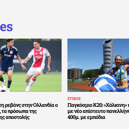
es
ΣΤΙΒΟΣ
τη ρεβάνς στην Ολλανδία ο
Παγκόσμιο Κ20: «Χάλκινη»
 τα πρόσωπα της
με νέο απίστευτο πανελλήνι
ης αποστολής
400μ. με εμπόδια