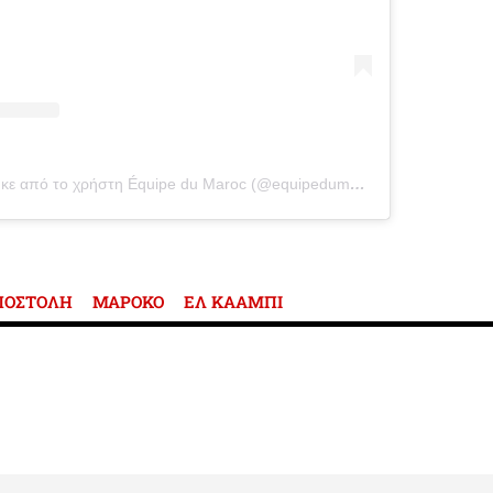
Η δημοσίευση κοινοποιήθηκε από το χρήστη Équipe du Maroc (@equipedumaroc)
ΠΟΣΤΟΛΗ
ΜΑΡΟΚΟ
ΕΛ ΚΑΑΜΠΙ