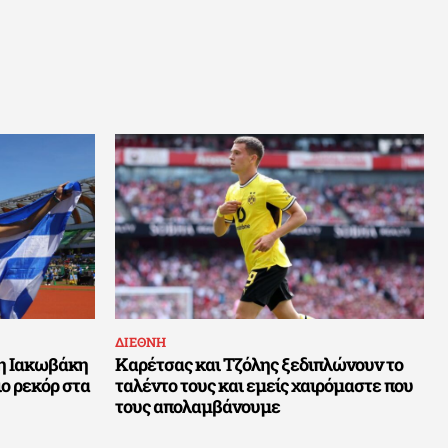
ΔΙΕΘΝΗ
 η Ιακωβάκη
Καρέτσας και Τζόλης ξεδιπλώνουν το
ο ρεκόρ στα
ταλέντο τους και εμείς χαιρόμαστε που
τους απολαμβάνουμε