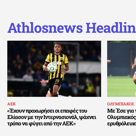
Athlosnews Headlin
ΑΕΚ
ΟΛΥΜΠΙΑΚΟΣ
«Έχουν προχωρήσει οι επαφές του
Με Έσε για 
Ελίασον με την Ιντερνασιονάλ, ψάχνει
Ολυμπιακός,
τρόπο να φύγει από την ΑΕΚ»
ερυθρόλευκ