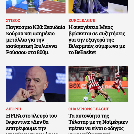
ΣΤΙΒΟΣ
EUROLEAGUE
Παγκόσμιο Κ20: Σπουδαία
Η οικογένεια Μπας
κούρσα και ασημένιο
βρίσκεται σε συζητήσεις
μετάλλιο για την
για την εξαγορά της
εκπληκτική Ιουλιάννα
Βιλερμπάν, σύμφωνα με
Ρούσσου στα 800μ.
το BeBasket
ΔΙΕΘΝΗ
CHAMPIONS LEAGUE
Η FIFA στο πλευρό του
Τα αυτονόητα της
Ινφαντίνο: «Δεν θα
Τέλσταρ με τη Ναϊμέγκεν
επιτρέψουμε την
πρέπει να είναι ο οδηγός