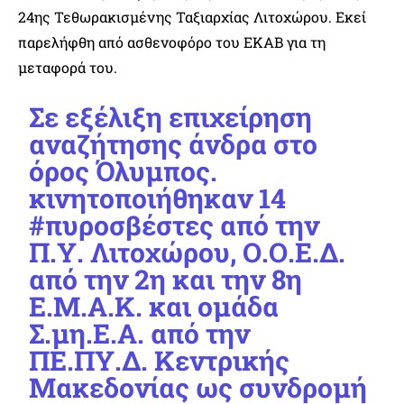
24ης Τεθωρακισμένης Ταξιαρχίας Λιτοχώρου. Εκεί
παρελήφθη από ασθενοφόρο του ΕΚΑΒ για τη
μεταφορά του.
Σε εξέλιξη επιχείρηση
αναζήτησης άνδρα στο
όρος Όλυμπος.
κινητοποιήθηκαν 14
#πυροσβέστες
από την
Π.Υ. Λιτοχώρου, Ο.Ο.Ε.Δ.
από την 2η και την 8η
Ε.Μ.Α.Κ. και ομάδα
Σ.μη.Ε.Α. από την
ΠΕ.ΠΥ.Δ. Κεντρικής
Μακεδονίας ως συνδρομή