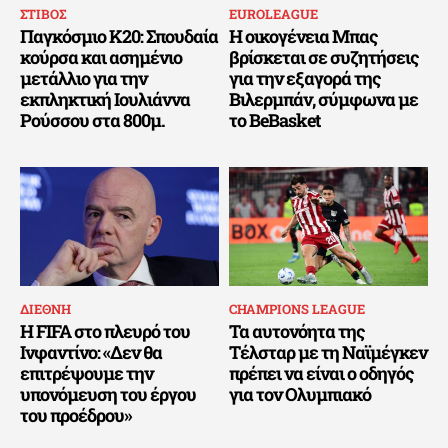
ΣΤΙΒΟΣ
EUROLEAGUE
Παγκόσμιο Κ20: Σπουδαία
Η οικογένεια Μπας
κούρσα και ασημένιο
βρίσκεται σε συζητήσεις
μετάλλιο για την
για την εξαγορά της
εκπληκτική Ιουλιάννα
Βιλερμπάν, σύμφωνα με
Ρούσσου στα 800μ.
το BeBasket
ΔΙΕΘΝΗ
CHAMPIONS LEAGUE
Η FIFA στο πλευρό του
Τα αυτονόητα της
Ινφαντίνο: «Δεν θα
Τέλσταρ με τη Ναϊμέγκεν
επιτρέψουμε την
πρέπει να είναι ο οδηγός
υπονόμευση του έργου
για τον Ολυμπιακό
του προέδρου»