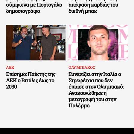
σύμφωνα με Πορτογάλο
απόφαση καρδιάς του
δημοσιογράφο
διεθνή μπακ
ΑΕΚ
ΟΛΥΜΠΙΑΚΟΣ
Επίσημο: Παίκτης της
Συνεχίζει στην Ιταλία ο
ΑΕΚ ο Βιτάλις έως το
Στρεφέτσα που δεν
2030
έπιασε στον Ολυμπιακό:
Ανακοινώθηκε η
μεταγραφή του στην
Παλέρμο