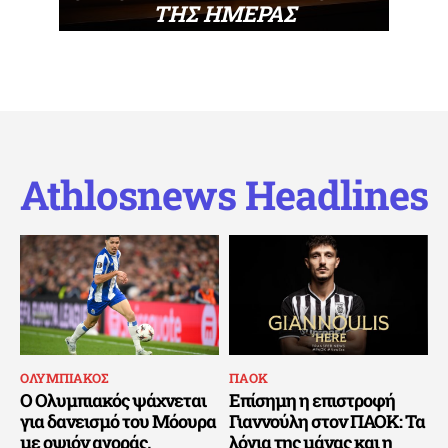
ΤΗΣ ΗΜΕΡΑΣ
Athlosnews Headlines
ΟΛΥΜΠΙΑΚΟΣ
ΠΑΟΚ
Ο Ολυμπιακός ψάχνεται
Επίσημη η επιστροφή
για δανεισμό του Μόουρα
Γιαννούλη στον ΠΑΟΚ: Τα
με οψιόν αγοράς,
λόγια της μάνας και η