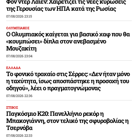
Φον ντερ Λάιεν: Χαιρετίζει τις νέες κυρώσεις
της Γερουσίας των ΗΠΑ κατά της Ρωσίας
07/08/2026 23:15
ΟΛΥΜΠΙΑΚΟΣ
Ο Ολυμπιακός καίγεται για βασικό χαφ που θα
«κουμπώσει» δίπλα στον ανεβασμένο
Μουζακίτη
07/08/2026 23:04
ΕΛΛΑΔΑ
Το φονικό τροχαίο στις Σέρρες: «Δεν ήταν μόνο
η ταχύτητα, ίσως αποσπάστηκε η προσοχή του
οδηγού», λέει ο πραγματογνώμονας
07/08/2026 22:36
ΣΤΙΒΟΣ
Παγκόσμιο Κ20: Πανελλήνιο ρεκόρ η
Μπακογιάννη, στον τελικό της σφυροβολίας η
Τσερνόβα
07/08/2026 22:33