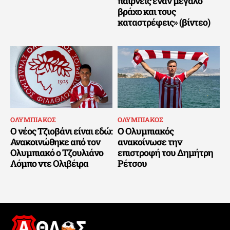
παίρνεις έναν μεγάλο
βράχο και τους
καταστρέφεις» (βίντεο)
ΟΛΥΜΠΙΑΚΟΣ
ΟΛΥΜΠΙΑΚΟΣ
Ο νέος Τζιοβάνι είναι εδώ:
Ο Ολυμπιακός
Ανακοινώθηκε από τον
ανακοίνωσε την
Ολυμπιακό ο Τζουλιάνο
επιστροφή του Δημήτρη
Λόμπο ντε Ολιβέιρα
Ρέτσου