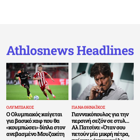
Athlosnews Headlines
ΟΛΥΜΠΙΑΚΟΣ
ΠΑΝΑΘΗΝΑΪΚΟΣ
Ο Ολυμπιακός καίγεται
Γιαννακόπουλος για την
για βασικό χαφ που θα
περσινή σεζόν σε στυλ…
«κουμπώσει» δίπλα στον
Αλ Πατσίνο: «Όταν σου
ανεβασμένο Μουζακίτη
πετούν μία μικρή πέτρα,