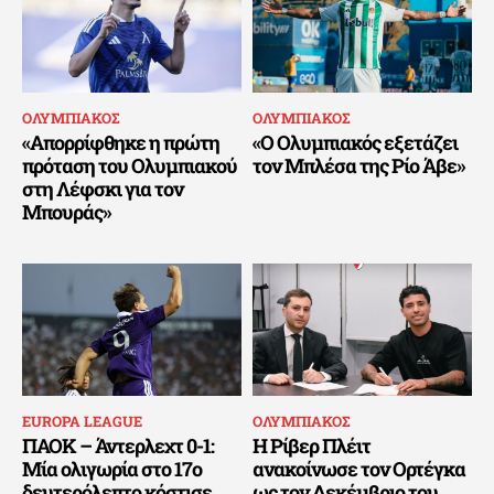
ΟΛΥΜΠΙΑΚΟΣ
ΟΛΥΜΠΙΑΚΟΣ
«Απορρίφθηκε η πρώτη
«Ο Ολυμπιακός εξετάζει
πρόταση του Ολυμπιακού
τον Μπλέσα της Ρίο Άβε»
στη Λέφσκι για τον
Μπουράς»
EUROPA LEAGUE
ΟΛΥΜΠΙΑΚΟΣ
ΠΑΟΚ – Άντερλεχτ 0-1:
Η Ρίβερ Πλέιτ
Μία ολιγωρία στο 17ο
ανακοίνωσε τον Ορτέγκα
δευτερόλεπτο κόστισε
ως τον Δεκέμβριο του