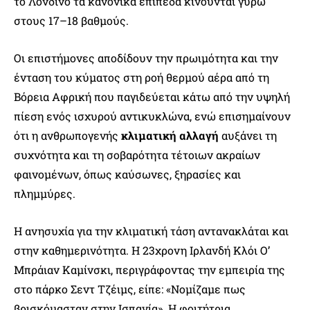
το Λονδίνο τα κανονικά επίπεδα κινούνται γύρω
στους 17–18 βαθμούς.
Οι επιστήμονες αποδίδουν την πρωιμότητα και την
ένταση του κύματος στη ροή θερμού αέρα από τη
Βόρεια Αφρική που παγιδεύεται κάτω από την υψηλή
πίεση ενός ισχυρού αντικυκλώνα, ενώ επισημαίνουν
ότι η ανθρωπογενής
κλιματική αλλαγή
αυξάνει τη
συχνότητα και τη σοβαρότητα τέτοιων ακραίων
φαινομένων, όπως καύσωνες, ξηρασίες και
πλημμύρες.
Η ανησυχία για την κλιματική τάση αντανακλάται και
στην καθημερινότητα. Η 23χρονη Ιρλανδή Κλόι Ο’
Μπράιαν Καμίνσκι, περιγράφοντας την εμπειρία της
στο πάρκο Σεντ Τζέιμς, είπε: «Νομίζαμε πως
βρισκόμασταν στην Ισπανία». Η φοιτήτρια