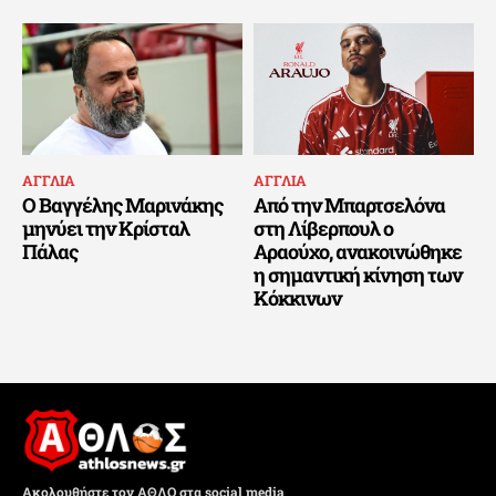
ΑΓΓΛΙΑ
ΑΓΓΛΙΑ
Ο Βαγγέλης Μαρινάκης
Από την Μπαρτσελόνα
μηνύει την Κρίσταλ
στη Λίβερπουλ ο
Πάλας
Αραούχο, ανακοινώθηκε
η σημαντική κίνηση των
Κόκκινων
Ακολουθήστε τον ΑΘΛΟ στα social media