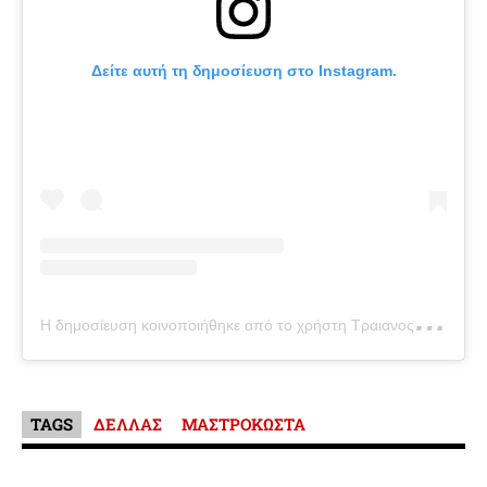
Δείτε αυτή τη δημοσίευση στο Instagram.
Η
δημοσίευση κοινοποιήθηκε από το χρήστη Τραιανος Δελλας (@dellastraianos)
TAGS
ΔΕΛΛΑΣ
ΜΑΣΤΡΟΚΩΣΤΑ