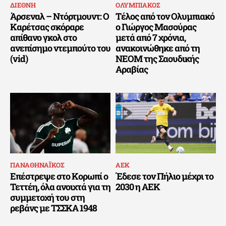
ΔΙΕΘΝΗ
ΟΛΥΜΠΙΑΚΟΣ
Άρσεναλ – Ντόρτμουντ: Ο
Τέλος από τον Ολυμπιακό
Καρέτσας σκόραρε
ο Γιώργος Μασούρας
απίθανο γκολ στο
μετά από 7 χρόνια,
ανεπίσημο ντεμπούτο του
ανακοινώθηκε από τη
(vid)
ΝΕΟΜ της Σαουδικής
Αραβίας
ΠΑΝΑΘΗΝΑΪΚΟΣ
ΑΕΚ
Επέστρεψε στο Κορωπί ο
Έδεσε τον Πήλιο μέχρι το
Τεττέη, όλα ανοιχτά για τη
2030 η ΑΕΚ
συμμετοχή του στη
ρεβάνς με ΤΣΣΚΑ 1948